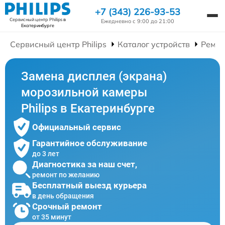
+7 (343) 226-93-53
Сервисный центр Philips
в
Ежедневно с 9:00 до 21:00
Екатеринбурге
Сервисный центр Philips
Каталог устройств
Ремон
Замена дисплея (экрана)
морозильной камеры
Philips в Екатеринбурге
Официальный сервис
Гарантийное обслуживание
до 3 лет
Диагностика за наш счет,
ремонт по желанию
Бесплатный выезд курьера
в день обращения
Срочный ремонт
от 35 минут