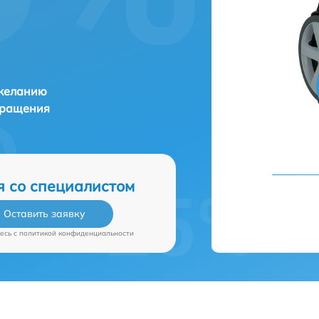
 желанию
бращения
я со специалистом
Оставить заявку
есь c
политикой конфиденциальности