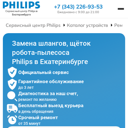
+7 (343) 226-93-53
Сервисный центр Philips
в
Ежедневно с 9:00 до 21:00
Екатеринбурге
Сервисный центр Philips
Каталог устройств
Ремон
Замена шлангов, щёток
робота-пылесоса
Philips в Екатеринбурге
Официальный сервис
Гарантийное обслуживание
до 3 лет
Диагностика за наш счет,
ремонт по желанию
Бесплатный выезд курьера
в день обращения
Срочный ремонт
от 35 минут