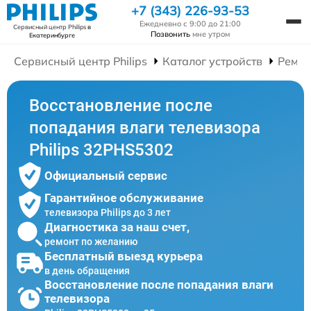
+7 (343) 226-93-53
Ежедневно с 9:00 до 21:00
Сервисный центр Philips
в
Позвонить
мне утром
Екатеринбурге
Сервисный центр Philips
Каталог устройств
Ремон
Восстановление после
попадания влаги телевизора
Philips 32PHS5302
Официальный сервис
Гарантийное обслуживание
телевизора Philips до 3 лет
Диагностика за наш счет,
ремонт по желанию
Бесплатный выезд курьера
в день обращения
Восстановление после попадания влаги
телевизора