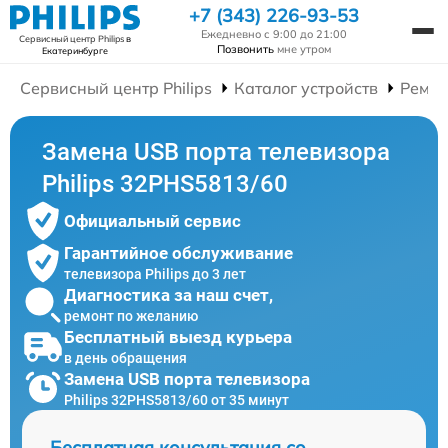
+7 (343) 226-93-53
Ежедневно с 9:00 до 21:00
Сервисный центр Philips
в
Позвонить
мне утром
Екатеринбурге
Сервисный центр Philips
Каталог устройств
Ремон
Замена USB порта телевизора
Philips 32PHS5813/60
Официальный сервис
Гарантийное обслуживание
телевизора Philips до 3 лет
Диагностика за наш счет,
ремонт по желанию
Бесплатный выезд курьера
в день обращения
Замена USB порта телевизора
Philips 32PHS5813/60 от 35 минут
Бесплатная консультация со