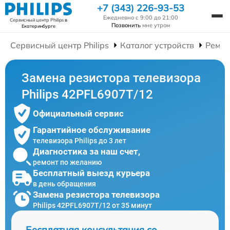
+7 (343) 226-93-53
Ежедневно с 9:00 до 21:00
Сервисный центр Philips
в
Позвонить
мне утром
Екатеринбурге
Сервисный центр Philips
Каталог устройств
Ремон
Замена резистора телевизора
Philips 42PFL6907T/12
Официальный сервис
Гарантийное обслуживание
телевизора Philips до 3 лет
Диагностика за наш счет,
ремонт по желанию
Бесплатный выезд курьера
в день обращения
Замена резистора телевизора
Philips 42PFL6907T/12 от 35 минут
Бесплатная консультация со