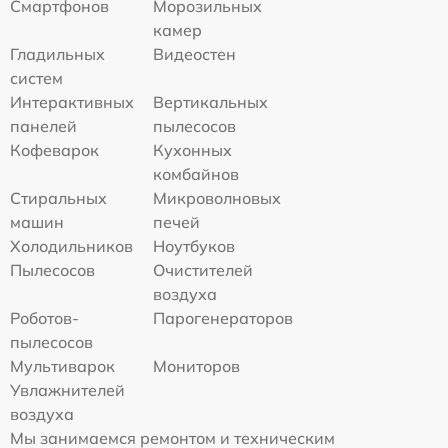
Смартфонов
Морозильных
камер
Гладильных
Видеостен
систем
Интерактивных
Вертикальных
панелей
пылесосов
Кофеварок
Кухонных
комбайнов
Стиральных
Микроволновых
машин
печей
Холодильников
Ноутбуков
Пылесосов
Очистителей
воздуха
Роботов-
Парогенераторов
пылесосов
Мультиварок
Мониторов
Увлажнителей
воздуха
Мы занимаемся ремонтом и техническим