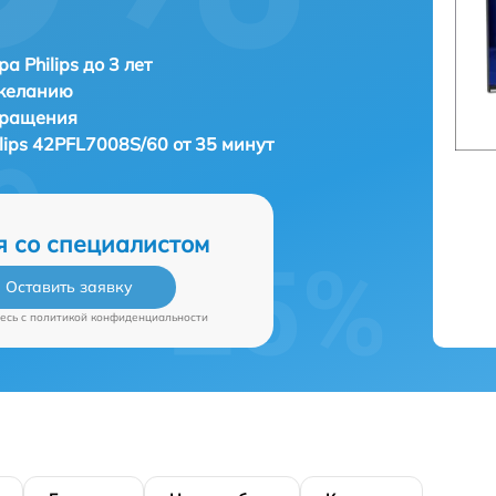
а Philips до 3 лет
 желанию
бращения
ilips 42PFL7008S/60 от 35 минут
я со специалистом
Оставить заявку
есь c
политикой конфиденциальности