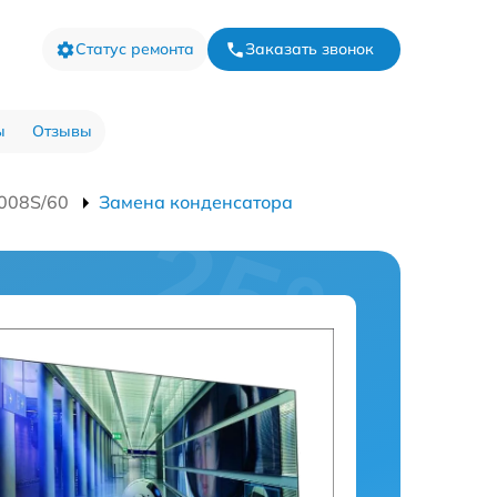
Статус ремонта
Заказать звонок
ы
Отзывы
008S/60
Замена конденсатора