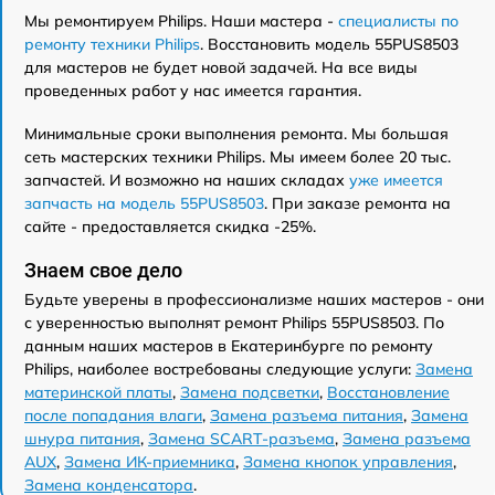
Мы ремонтируем Philips. Наши мастера -
специалисты по
ремонту техники Philips
. Восстановить модель 55PUS8503
для мастеров не будет новой задачей. На все виды
проведенных работ у нас имеется гарантия.
Минимальные сроки выполнения ремонта. Мы большая
сеть мастерских техники Philips. Мы имеем более 20 тыс.
запчастей. И возможно на наших складах
уже имеется
запчасть на модель 55PUS8503
. При заказе ремонта на
сайте - предоставляется скидка -25%.
Знаем свое дело
Будьте уверены в профессионализме наших мастеров - они
с уверенностью выполнят ремонт Philips 55PUS8503. По
данным наших мастеров в Екатеринбурге по ремонту
Philips, наиболее востребованы следующие услуги:
Замена
материнской платы
,
Замена подсветки
,
Восстановление
после попадания влаги
,
Замена разъема питания
,
Замена
шнура питания
,
Замена SCART-разъема
,
Замена разъема
AUX
,
Замена ИК-приемника
,
Замена кнопок управления
,
Замена конденсатора
.