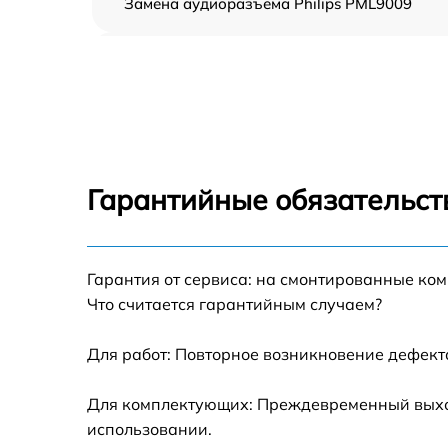
Замена аудиоразъема Philips PML9009
Замена USB порта Philips PML9009
Замена разъёмов (HDMI, DVI, Дисплей
порта) Philips PML9009
Замена модуля Wi-Fi Philips PML9009
Гарантийные обязательст
Ремонт цепи питания Philips PML9009
Прошивка блока управления Philips
Гарантия от сервиса: на смонтированные ко
PML9009
Что считается гарантийным случаем?
Замена лампы подсветки Philips PML9009
Для работ: Повторное возникновение дефект
Замена контроллера Philips PML9009
Для комплектующих: Преждевременный выход 
использовании.