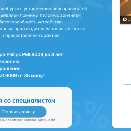
еринбурге с устранением неисправностей
выявляем причины поломки, заменяем
ботоспособность устройства.
анные производителем запчасти, после
 и предоставляем гарантию.
ра Philips PML9009 до 3 лет
 желанию
бращения
PML9009 от 35 минут
я со специалистом
Оставить заявку
есь c
политикой конфиденциальности