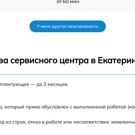
от 60 мин
от 60 мин
У меня другая неисправность
от 60 мин
от 60 мин
ва сервисного центра в Екатери
от 60 мин
мплектующие — до 3 месяцев.
от 60 мин
от 60 мин
а, который прямо обусловлен с выполненной работой (н
от 60 мин
из строя, отказ в работе или несоответствие заявлен