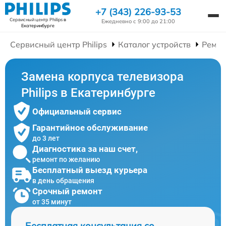
+7 (343) 226-93-53
Сервисный центр Philips
в
Ежедневно с 9:00 до 21:00
Екатеринбурге
Сервисный центр Philips
Каталог устройств
Ремон
Замена корпуса телевизора
Philips в Екатеринбурге
Официальный сервис
Гарантийное обслуживание
до 3 лет
Диагностика за наш счет,
ремонт по желанию
Бесплатный выезд курьера
в день обращения
Срочный ремонт
от 35 минут
Бесплатная консультация со